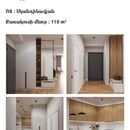
Ոճ : Սկանդինավյան
Քառակուսի մետր : 110 m²